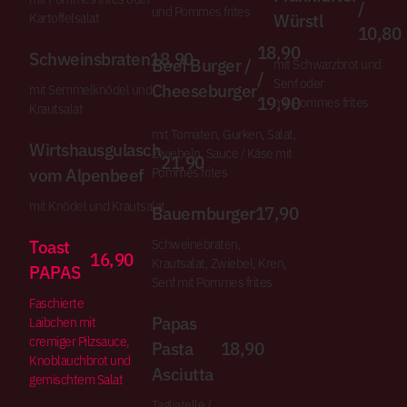
/
und Pommes frites
Würstl
Kartoffelsalat
10,80
18,90
Schweinsbraten
18,90
Beef Burger /
mit Schwarzbrot und
/
Senf oder
Cheeseburger
mit Semmelknödel und
19,90
mit Pommes frites
Krautsalat
mit Tomaten, Gurken, Salat,
Wirtshausgulasch
Zwiebeln, Sauce / Käse mit
21,90
vom Alpenbeef
Pommes frites
mit Knödel und Krautsalat
Bauernburger
17,90
Toast
Schweinebraten,
16,90
Krautsalat, Zwiebel, Kren,
PAPAS
Senf mit Pommes frites
Faschierte
Papas
Laibchen mit
cremiger Pilzsauce,
Pasta
18,90
Knoblauchbrot und
Asciutta
gemischtem Salat
Tagliatelle /