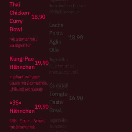
Thai
Tomatenfleischsauce
Chicken-
/ Büffelmozzarella
18,90
Curry
Lachs
Bowl
Pasta
18,90
mit Basmatireis /
Aglio
Salatgarnitur
Olio
Kung-Pao
Tagliatelle /
19,90
Hähnchen
Räucherlachs /
Knoblauch / Chili
in pikant-würziger
Sauce mit Basmatireis,
Cocktail
Chili und Erdnüssen
Tomato
16,90
Pasta
»3S«
19,90
Bowl
Hähnchen
Tagliatelle /
Süß – Sauer – Scharf,
Tomaten /
mit Basmatireis