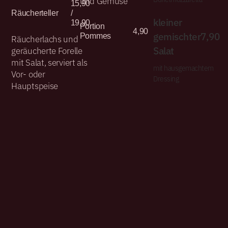
und Gemüse
15,90
Räucherteller
/
kleiner
19,90
Portion
4,90
gemischter
7,90
Pommes
Räucherlachs und
Salat
geräucherte Forelle
mit Salat, serviert als
mit hausgemachtem
Vor- oder
Dressing
Hauptspeise