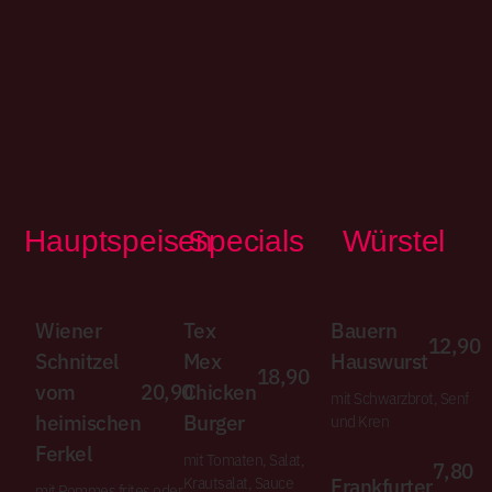
Hauptspeisen
Specials
Würstel
Wiener
Tex
Bauern
12,90
Schnitzel
Mex
Hauswurst
18,90
vom
20,90
Chicken
mit Schwarzbrot, Senf
heimischen
Burger
und Kren
Ferkel
mit Tomaten, Salat,
7,80
Frankfurter
Krautsalat, Sauce
mit Pommes frites oder