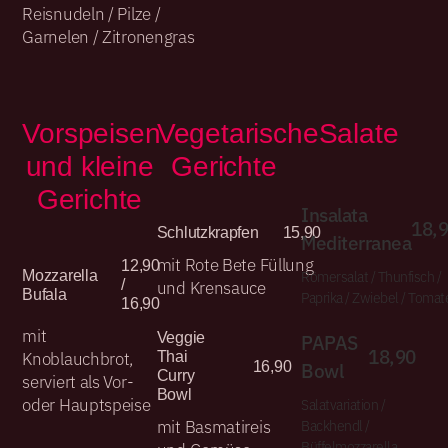
Reisnudeln / Pilze /
Garnelen / Zitronengras
Vorspeisen
Vegetarische
Salate
und kleine
Gerichte
Gerichte
Insalata
18,
Schlutzkrapfen
15,90
Mediterranea
mit Rote Bete Füllung
12,90
Römersalat / Thunfisch /
Mozzarella
und Krensauce
/
Bufala
Paprika / Zwiebel / Tomat
16,90
mit
PAPAS
Veggie
18,90
Knoblauchbrot,
Thai
Bowl
16,90
Curry
serviert als Vor-
Bowl
oder Hauptspeise
Salatvariation /
mit Basmatireis
Backhendl /
Büffelmozzarella